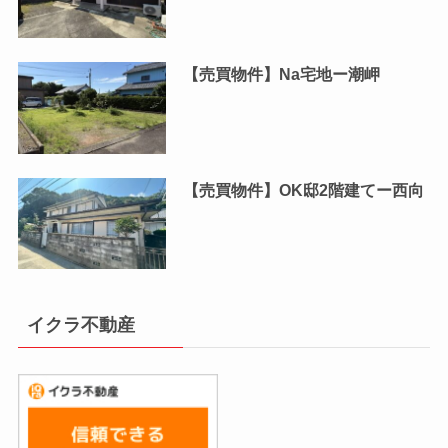
【売買物件】Na宅地ー潮岬
【売買物件】OK邸2階建てー西向
イクラ不動産