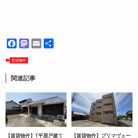
F
M
E
共
a
a
m
有
c
st
ail
賃貸物件
e
o
関連記事
b
d
o
o
o
n
k
【賃貸物件】T平屋戸建て
【賃貸物件】プリマヴェー