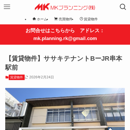
ホーム
売買物件
賃貸物件
お問合せはこちらから アドレス：
mk.planning.rk@gmail.com
【賃貸物件】ササキテナントBーJR串本
駅前
2026年2月24日
賃貸物件