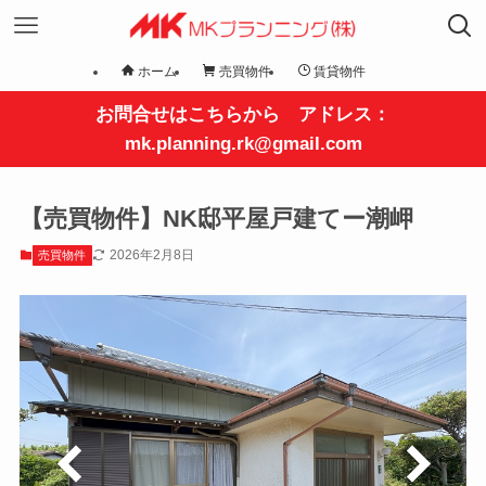
ホーム
売買物件
賃貸物件
お問合せはこちらから アドレス：
mk.planning.rk@gmail.com
【売買物件】NK邸平屋戸建てー潮岬
2026年2月8日
売買物件