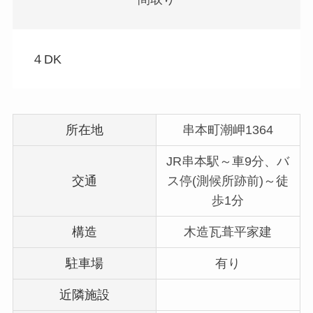
４DK
所在地
串本町潮岬1364
JR串本駅～車9分、バ
交通
ス停(測候所跡前)～徒
歩1分
構造
木造瓦葺平家建
駐車場
有り
近隣施設