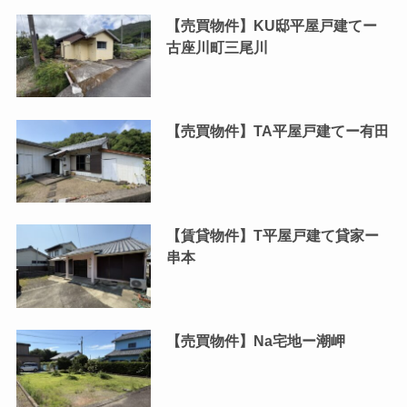
【売買物件】KU邸平屋戸建てー
古座川町三尾川
【売買物件】TA平屋戸建てー有田
【賃貸物件】T平屋戸建て貸家ー
串本
【売買物件】Na宅地ー潮岬