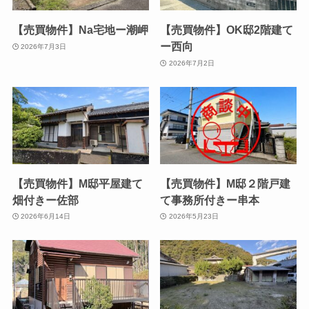
【売買物件】Na宅地ー潮岬
【売買物件】OK邸2階建て
ー西向
2026年7月3日
2026年7月2日
【売買物件】M邸平屋建て
【売買物件】M邸２階戸建
畑付きー佐部
て事務所付きー串本
2026年6月14日
2026年5月23日