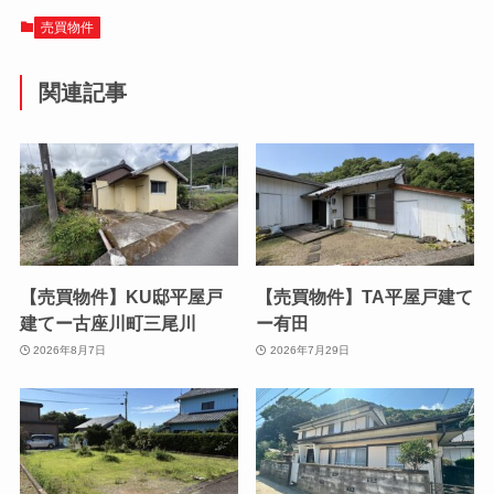
a
a
m
有
c
st
ail
売買物件
e
o
関連記事
b
d
o
o
o
n
k
【売買物件】KU邸平屋戸
【売買物件】TA平屋戸建て
建てー古座川町三尾川
ー有田
2026年8月7日
2026年7月29日