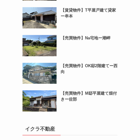
【賃貸物件】T平屋戸建て貸家
ー串本
【売買物件】Na宅地ー潮岬
【売買物件】OK邸2階建てー西
向
【売買物件】M邸平屋建て畑付
きー佐部
イクラ不動産