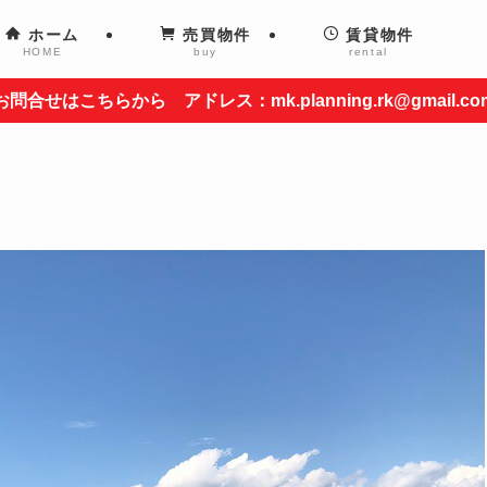
ホーム
売買物件
賃貸物件
HOME
buy
rental
お問合せはこちらから アドレス：mk.planning.rk@gmail.co