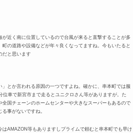
海が近く南に位置しているので台風が来ると直撃することが多
、町の道路や設備などが年々良くなってますね。今もいたると
のだと思います
い」とか言われる原因の一つですよね。確かに、串本町では服
0分位車で新宮市まで走るとユニクロさん等がありますが。た
や全国チェーンのホームセンターや大きなスーパーもあるので
じる事がないですね。
はAMAZON等もありますしプライムで頼むと串本町でも早け