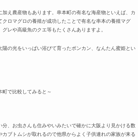
に加え農産物もあります。串本町の有名な海産物といえば、カ
てクロマグロの養殖が成功したことで有名な串本の養殖マグ
、グレや高級魚のクエ等もたくさんありますよ。
太陽の光をいっぱい浴びて育ったポンカン、なんたん蜜姫とい
？
本町で比較してみると～
い分、お虫さんも住みやいみたいで確かに大阪より見かける数
やカブトムシが取れるので他県からよく子供連れの家族が来る