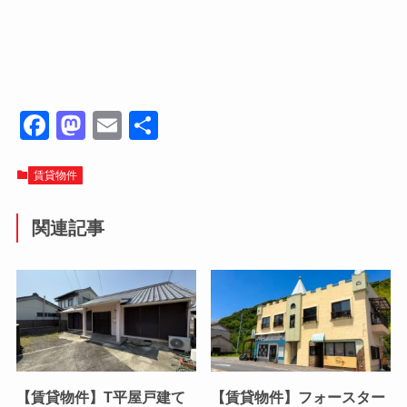
F
M
E
共
a
a
m
有
c
st
ail
賃貸物件
e
o
関連記事
b
d
o
o
o
n
k
【賃貸物件】T平屋戸建て
【賃貸物件】フォースター